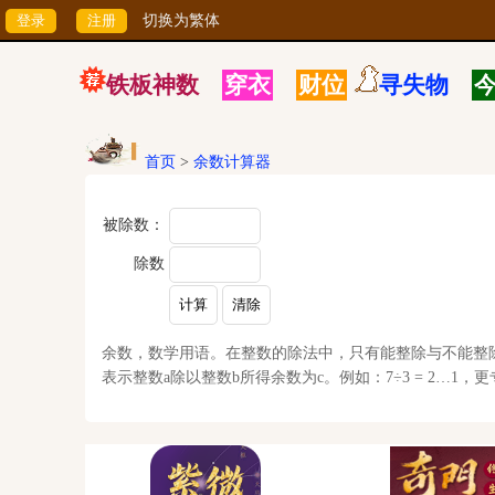
切换为繁体
铁板神数
穿衣
财位
寻失物
首页
>
余数计算器
被除数：
除数
余数，数学用语。在整数的除法中，只有能整除与不能整除两种
表示整数a除以整数b所得余数为c。例如：7÷3 = 2…1，更专业的