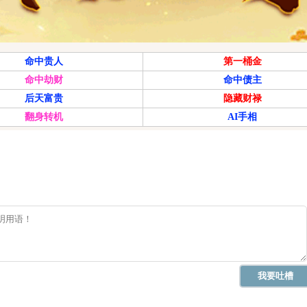
命中贵人
第一桶金
命中劫财
命中债主
后天富贵
隐藏财禄
翻身转机
AI手相