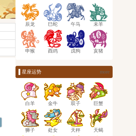
辰龙
巳蛇
午马
未羊
申猴
酉鸡
戌狗
亥猪
▌星座运势
more
白羊
金牛
双子
巨蟹
狮子
处女
天秤
天蝎