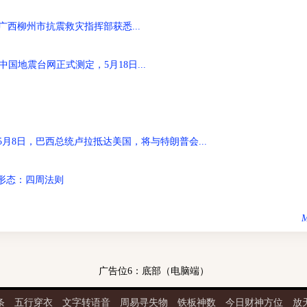
广西柳州市抗震救灾指挥部获悉...
中国地震台网正式测定，5月18日...
月8日，巴西总统卢拉抵达美国，将与特朗普会...
8日形态：四周法则
M
广告位6：底部（电脑端）
条
五行穿衣
文字转语音
周易寻失物
铁板神数
今日财神方位
放