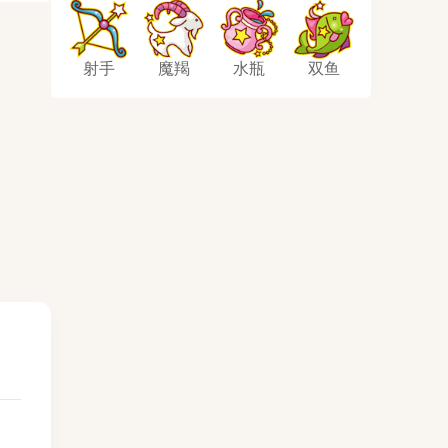
射手
魔羯
水瓶
双鱼