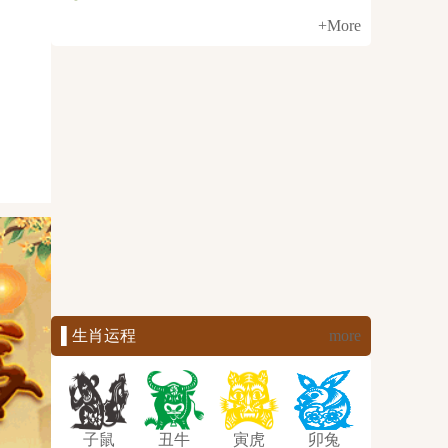
+More
▌生肖运程
more
子鼠
丑牛
寅虎
卯兔