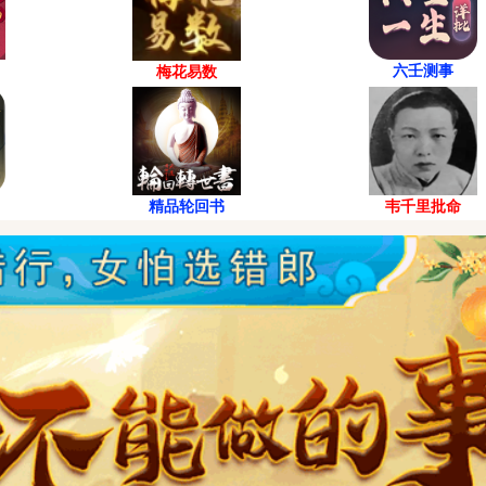
六壬测事
梅花易数
精品轮回书
韦千里批命