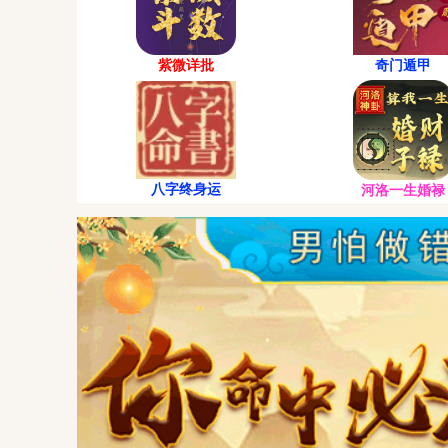
紫微详批
奇门遁甲
八字终身运
河洛一生婚禄