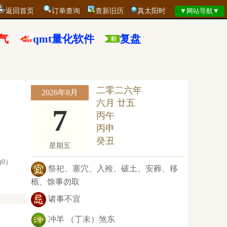
返回首页
订单查询
查新旧历
真太阳时
气
qmt量化软件
复盘
二零二六年
2026年8月
六月 廿五
7
丙午
丙申
癸丑
星期五
0）
祭祀、塞穴、入殓、破土、安葬、移
柩、馀事勿取
诸事不宜
冲羊 （丁未）煞东