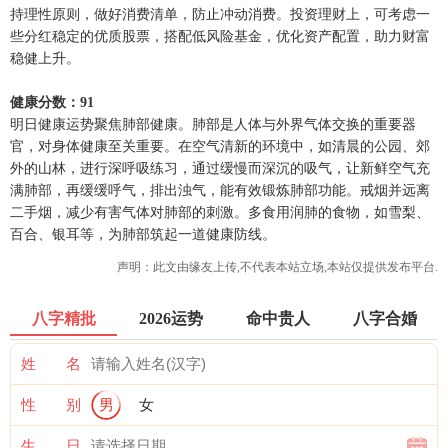
持理性原则，做好消费清单，防止冲动消费。投资理财上，可考虑一
些分红稳定的优质股票，搭配低风险基金，优化资产配置，助力财富
稳健上升。
健康分数：91
明日健康运势聚焦肺部健康。肺部是人体与外界气体交换的重要器
官，对身体健康至关重要。在空气清新的环境中，如清晨的公园、郊
外的山林，进行深呼吸练习，通过缓慢而深沉的吸气，让新鲜空气充
满肺部，再缓缓呼气，排出浊气，能有效锻炼肺部功能。戒烟并远离
二手烟，减少有害气体对肺部的刺激。多食用润肺的食物，如雪梨、
百合、银耳等，为肺部筑起一道健康防线。
声明：此文由
缘友
上传,不代表本站立场,本站仅提供发布平台.
八字精批
2026运势
命中贵人
八字合婚
姓 名
性 别
男
女
生 日