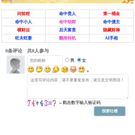
问前程
命中贵人
第一桶金
命中小人
命中劫财
命中债主
横财运
后天富贵
隐藏财禄
旺夫旺妻
翻身转机
AI手相