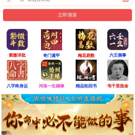
紫微详批
六壬测事
奇门遁甲
梅花易数
八字终身运
河洛一生婚禄
精品轮回书
韦千里批命