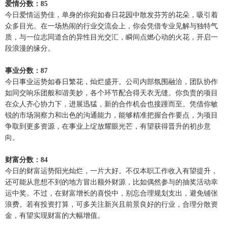
爱情分数：85
今日爱情运势佳，单身的你宛如春日花园中散发芬芳的花朵，吸引着
众多目光。在一场热闹的行业交流会上，你会凭借专业见解与独特气
质，与一位志同道合的异性目光交汇，瞬间点燃心动的火花，开启一
段浪漫的缘分。
事业分数：87
今日事业运势如春日繁花，灿烂盛开。公司内部氛围融洽，团队协作
如同交响乐团般和谐美妙，各个环节配合得天衣无缝。你负责的项目
在众人齐心协力下，进展迅猛，新的合作机会也接踵而至。凭借你敏
锐的市场洞察力和出色的沟通能力，能够精准把握合作要点，为项目
争取到更多资源，在事业上绽放耀眼光芒，有望获得晋升的初步意
向。
财富分数：84
今日的财富运势阳光灿烂，一片大好。不仅本职工作收入有望提升，
还可能从意想不到的地方冒出额外财源，比如偶然参与的抽奖活动幸
运中奖。不过，在财富增长的喜悦中，别忘合理规划支出，避免铺张
浪费。若有投资打算，可多关注新兴且前景良好的行业，合理分散资
金，有望实现财富的大幅增值。