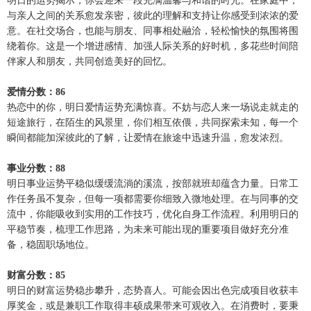
明日的运势揭示，你会迎来一段充满温馨与和谐的时光。在家庭中，
与亲人之间的关系愈发亲密，彼此的理解和支持让你感受到浓浓的爱
意。在社交场合，也能与朋友、同事相处融洽，轻松愉快的氛围将围
绕着你。这是一个增进感情、加强人际关系的好时机，多花些时间陪
伴家人和朋友，共同创造美好的回忆。
爱情分数：86
热恋中的你，明日爱情运势充满惊喜。不妨与恋人来一场说走就走的
短途旅行，在陌生的风景里，你们相互依偎，共同探索未知，每一个
瞬间都能加深彼此的了解，让爱情在旅途中迅速升温，愈发浓烈。
事业分数：88
明日事业运势平稳似缓缓流淌的溪流，按部就班却蕴含力量。日常工
作任务虽不复杂，但每一项都需要你细致入微地处理。在与同事的交
流中，你能吸收到实用的工作技巧，优化自身工作流程。利用明日的
平稳节奏，梳理工作思路，为未来可能出现的重要项目做好充分准
备，稳固职场地位。
财富分数：85
明日的财富运势稳步攀升，态势喜人。可能会因出色完成项目收获丰
厚奖金，或是兼职工作取得丰硕成果带来可观收入。在消费时，要秉