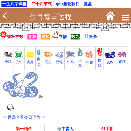
一生八字详批
二十四节气
qmt量化软件
复盘
生肖每日运程
铁板神数
穿衣
财位
寻物
数九
头条
卯
未
酉
亥猪
子鼠
寅虎
丑牛
巳蛇
午马
辰龙
戌狗
申猴
兔
羊
鸡
蛇
>>返回查看今日运势<<
第一桶金
命中贵人
AI手相