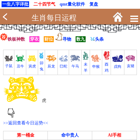
一生八字详批
二十四节气
qmt量化软件
复盘
生肖每日运程
铁板神数
穿衣
财位
寻物
数九
头条
卯
未
酉
亥猪
子鼠
寅虎
丑牛
巳蛇
午马
辰龙
戌狗
申猴
兔
羊
鸡
虎
>>返回查看今日运势<<
第一桶金
命中贵人
AI手相