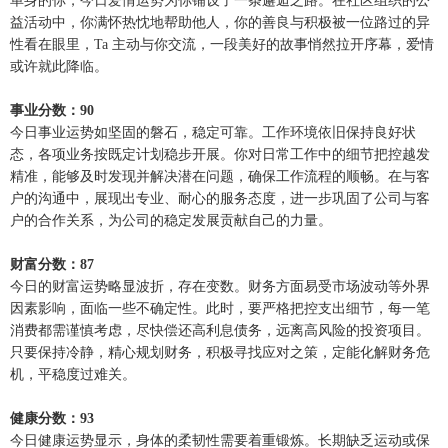
单身的你，今日爱情运势为你铺设了一条邂逅之路。在社区组织的公
益活动中，你满怀热忱地帮助他人，你的善良与积极被一位路过的异
性看在眼里，Ta 主动与你交流，一段美好的故事悄然拉开序幕，爱情
或许就此降临。
事业分数：90
今日事业运势如坚固的磐石，稳定可靠。工作环境依旧保持良好状
态，各项业务按既定计划稳步开展。你对日常工作中的细节把控越发
精准，能够及时发现并解决潜在问题，确保工作流程的顺畅。在与客
户的沟通中，展现出专业、耐心的服务态度，进一步巩固了公司与客
户的合作关系，为公司的稳定发展贡献自己的力量。
财富分数：87
今日的财富运势略显波折，存在变数。财务方面易受市场波动等外界
因素影响，面临一些不确定性。此时，要严格把控支出细节，每一笔
消费都需谨慎考虑，尽快偿还高利息债务，远离高风险的投资项目。
只要保持冷静，精心规划财务，积极寻找应对之策，定能化解财务危
机，平稳度过难关。
健康分数：93
今日健康运势显示，身体的柔韧性需要着重锻炼。长期缺乏运动或保