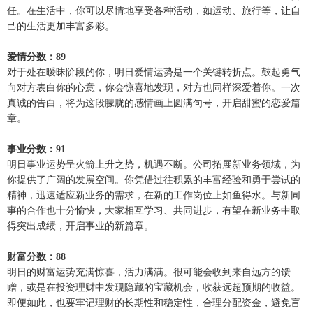
任。在生活中，你可以尽情地享受各种活动，如运动、旅行等，让自
己的生活更加丰富多彩。
爱情分数：89
对于处在暧昧阶段的你，明日爱情运势是一个关键转折点。鼓起勇气
向对方表白你的心意，你会惊喜地发现，对方也同样深爱着你。一次
真诚的告白，将为这段朦胧的感情画上圆满句号，开启甜蜜的恋爱篇
章。
事业分数：91
明日事业运势呈火箭上升之势，机遇不断。公司拓展新业务领域，为
你提供了广阔的发展空间。你凭借过往积累的丰富经验和勇于尝试的
精神，迅速适应新业务的需求，在新的工作岗位上如鱼得水。与新同
事的合作也十分愉快，大家相互学习、共同进步，有望在新业务中取
得突出成绩，开启事业的新篇章。
财富分数：88
明日的财富运势充满惊喜，活力满满。很可能会收到来自远方的馈
赠，或是在投资理财中发现隐藏的宝藏机会，收获远超预期的收益。
即便如此，也要牢记理财的长期性和稳定性，合理分配资金，避免盲