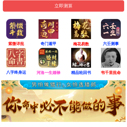
紫微详批
六壬测事
奇门遁甲
梅花易数
八字终身运
河洛一生婚禄
精品轮回书
韦千里批命