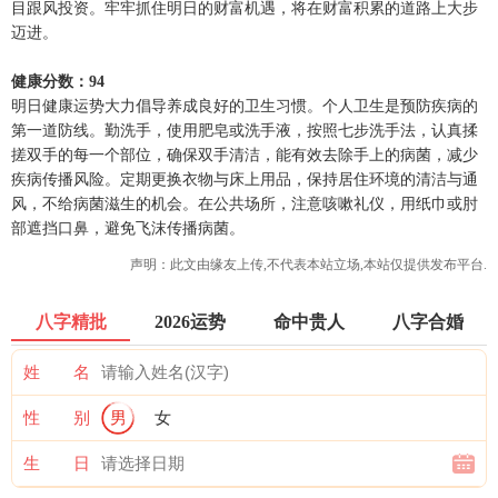
目跟风投资。牢牢抓住明日的财富机遇，将在财富积累的道路上大步
迈进。
健康分数：94
明日健康运势大力倡导养成良好的卫生习惯。个人卫生是预防疾病的
第一道防线。勤洗手，使用肥皂或洗手液，按照七步洗手法，认真揉
搓双手的每一个部位，确保双手清洁，能有效去除手上的病菌，减少
疾病传播风险。定期更换衣物与床上用品，保持居住环境的清洁与通
风，不给病菌滋生的机会。在公共场所，注意咳嗽礼仪，用纸巾或肘
部遮挡口鼻，避免飞沫传播病菌。
声明：此文由
缘友
上传,不代表本站立场,本站仅提供发布平台.
八字精批
2026运势
命中贵人
八字合婚
姓 名
性 别
男
女
生 日