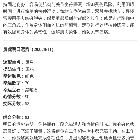
持固定姿势，容易使肌肉与关节变得僵硬，增加受伤风险。利用闲暇
时间，进行简单的拉伸运动，如站立位体前屈，双脚并拢站立，慢慢
弯腰用手去触碰脚尖，感受腿部后侧与背部的拉伸；或是进行瑜伽中
的三角式，伸展身体侧面的肌肉与韧带。定期进行这些拉伸练习，能
有效提高身体的柔韧性，缓解肌肉紧张，预防关节疾病。
属虎明日运势（2025/8/11）
速配生肖
：属马
提防生肖
：属鸡
幸运颜色
：红色
幸运数字
：36
幸运宝石
：黑曜石
心情分数
：90
交际分数
：92
综合分数：93
明日的运势表明，你将拥有一段充满活力和热情的时光。你的身体状
态良好，充满了能量，这将使你在工作和生活中都充满干劲。在工作
中，你能够高效地完成各项任务，并且能够积极主动地承担更多的责