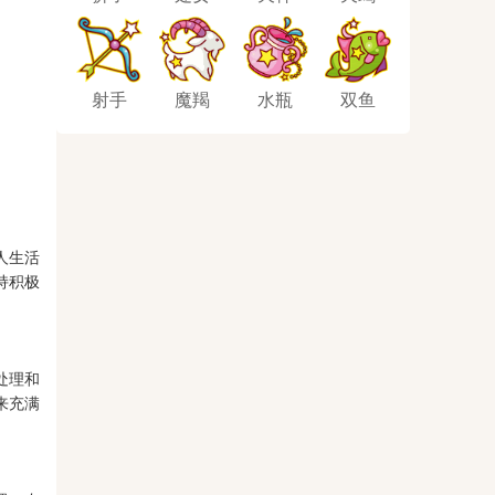
射手
魔羯
水瓶
双鱼
人生活
持积极
处理和
来充满