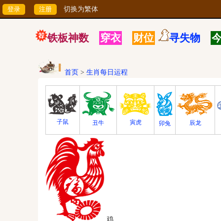
切换为繁体
铁板神数
穿衣
财位
寻失物
首页
>
生肖每日运程
子鼠
寅虎
丑牛
辰龙
卯兔
鸡