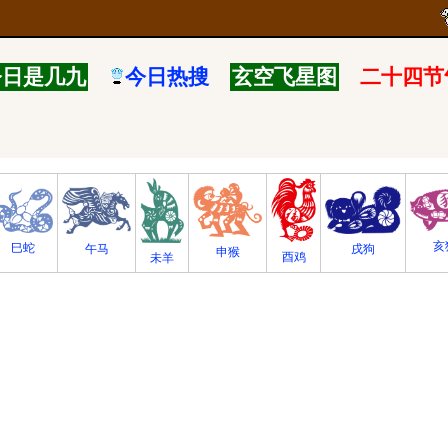
今日是几九
今日热搜
玄空飞星图
二十四节
亥
巳蛇
午马
戌狗
申猴
酉鸡
未羊