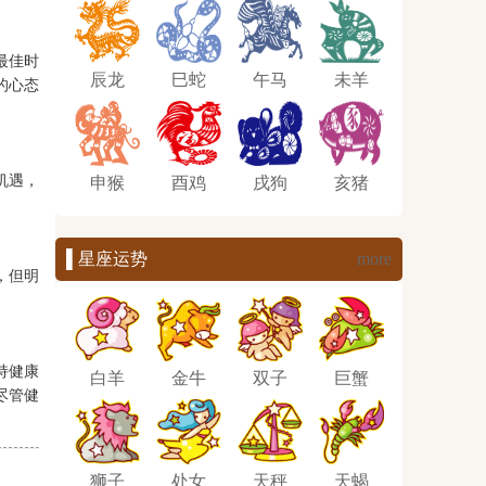
最佳时
辰龙
巳蛇
午马
未羊
的心态
机遇，
申猴
酉鸡
戌狗
亥猪
▌星座运势
more
，但明
持健康
白羊
金牛
双子
巨蟹
尽管健
狮子
处女
天秤
天蝎