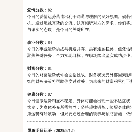
爱情分数：82
今日的爱情运势营造出利于沟通与理解的良好氛围。倘若
机。通过坦诚真挚的交流，认真倾听对方的需求，你们将
与诚实的态度，是今日的关键所在。
事业分数：84
今日的事业运势挑战与机遇并存。虽有难题拦路，但凭借
聚焦关键任务，全力实现目标，在职场踏出坚实成功步伐
财富分数：81
今日的财富运势或许会面临挑战。财务状况受外部因素影
智的财务决策将帮助你度过难关，为未来的财富积累打下
健康分数：87
今日健康运势稍显不稳定。身体可能会出现一些不适症状
饮食，为身体补充所需营养；坚持规律锻炼，唤醒身体的
康运势有所波动，但只要通过合理的调养与预防措施，依
属鸡明日运势（2025/9/12）