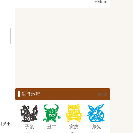
+More
▌生肖运程
more
引发不
子鼠
丑牛
寅虎
卯兔