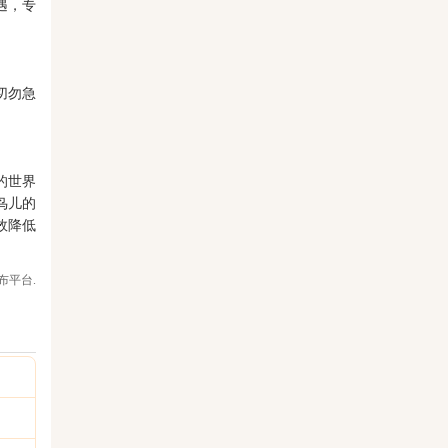
遇，专
切勿急
的世界
鸟儿的
效降低
布平台.