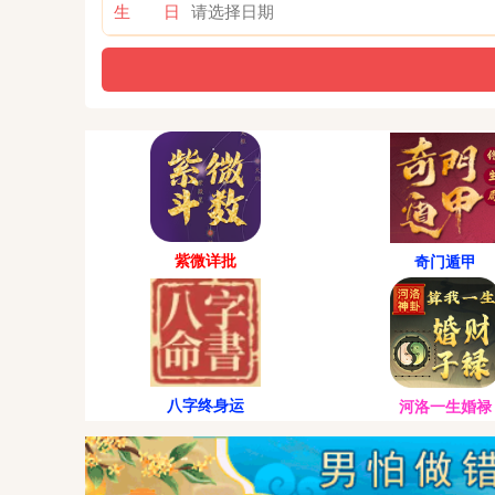
生 日
紫微详批
奇门遁甲
八字终身运
河洛一生婚禄