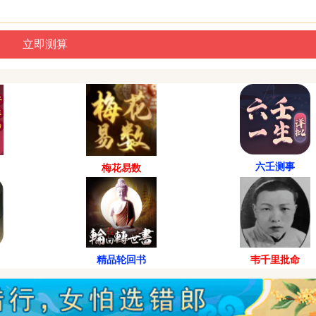
六壬测事
梅花易数
精品轮回书
韦千里批命