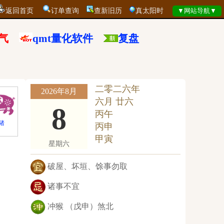
返回首页
订单查询
查新旧历
真太阳时
气
qmt量化软件
复盘
二零二六年
2026年8月
六月 廿六
8
丙午
猪
丙申
甲寅
星期六
破屋、坏垣、馀事勿取
诸事不宜
冲猴 （戊申）煞北