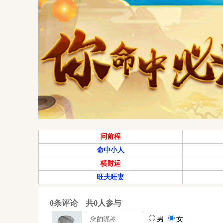
问前程
命中小人
横财运
旺夫旺妻