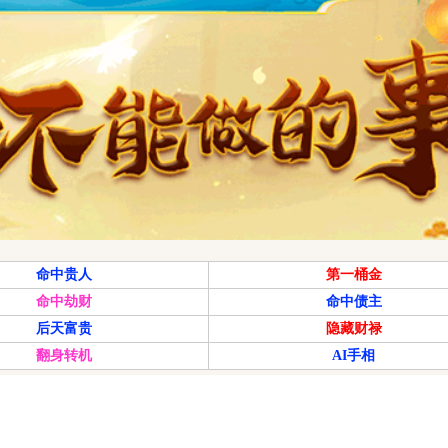
命中贵人
第一桶金
命中劫财
命中债主
后天富贵
隐藏财禄
翻身转机
AI手相