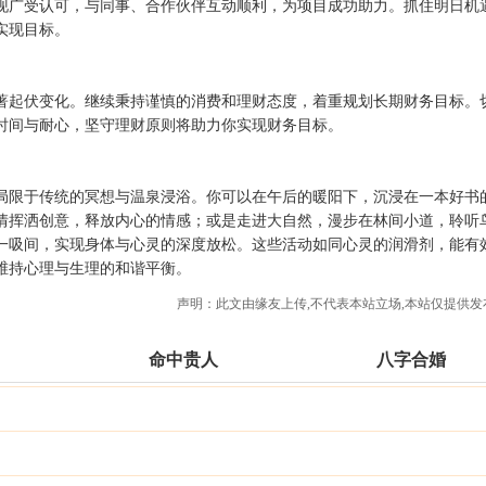
现广受认可，与同事、合作伙伴互动顺利，为项目成功助力。抓住明日机
实现目标。
著起伏变化。继续秉持谨慎的消费和理财态度，着重规划长期财务目标。
时间与耐心，坚守理财原则将助力你实现财务目标。
局限于传统的冥想与温泉浸浴。你可以在午后的暖阳下，沉浸在一本好书
情挥洒创意，释放内心的情感；或是走进大自然，漫步在林间小道，聆听
一吸间，实现身体与心灵的深度放松。这些活动如同心灵的润滑剂，能有
维持心理与生理的和谐平衡。
声明：此文由
缘友
上传,不代表本站立场,本站仅提供发
命中贵人
八字合婚