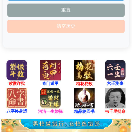
清空历史
紫微详批
六壬测事
奇门遁甲
梅花易数
八字终身运
河洛一生婚禄
精品轮回书
韦千里批命