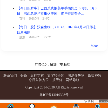
【今日新鲜事】巴西总统抵美单手插兜走下飞机 5月8
日，巴西总统卢拉抵达美国，将与特朗普会...
百科
2026/5/8 244℃
【每日一股】沃森生物（300142）2026年4月28日形态：
四周法则
股票
2026/4/28 256℃
More
.
广告位6：底部（电脑端）
联系我们
头条
五行穿衣
文字转语音
周易寻失物
铁板神数
今日财神方位
放天灯
网站导航
Copyright
2014
-
2030
All Rights Reserved
粤ICP备13010308号
当前页面耗时：0.02秒