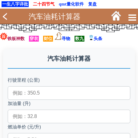
一生八字详批
二十四节气
qmt量化软件
复盘
汽车油耗计算器
铁板神数
穿衣
财位
寻物
数九
头条
汽车油耗计算器
行驶里程 (公里)
加油量 (升)
燃油单价 (元/升)