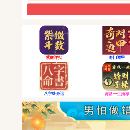
紫微详批
奇门遁甲
八字终身运
河洛一生婚禄