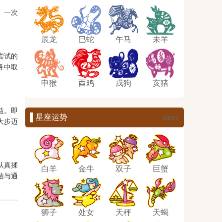
。一次
辰龙
巳蛇
午马
未羊
尝试的
务中取
申猴
酉鸡
戌狗
亥猪
益。即
▌星座运势
more
大步迈
认真揉
白羊
金牛
双子
巨蟹
洁与通
狮子
处女
天秤
天蝎