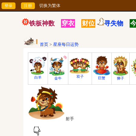
切换为繁体
铁板神数
穿衣
财位
寻失物
首页
>
星座每日运势
双子
白羊
巨蟹
狮子
金牛
射手