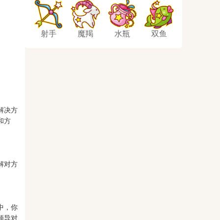
射手
魔羯
水瓶
双鱼
解决方
和方
解对方
中，你
领导对