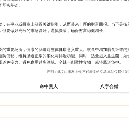
了坚实基础。
助，在事业或投资上获得关键指引，从而带来丰厚的财富回报。当下是拓
，但要做好充分的市场调研，谨慎决策，确保财富稳健增长。
疫的重要场所，健康的肠道对整体健康意义重大。饮食中增加膳食纤维的
预防便秘，维持肠道正常的消化与排泄功能。同时，适量摄入益生菌，如
肠道免疫力。避免食用过多油腻、辛辣与刺激性食物，减轻肠道负担。
声明：此文由
缘友
上传,不代表本站立场,本站仅提供发
命中贵人
八字合婚