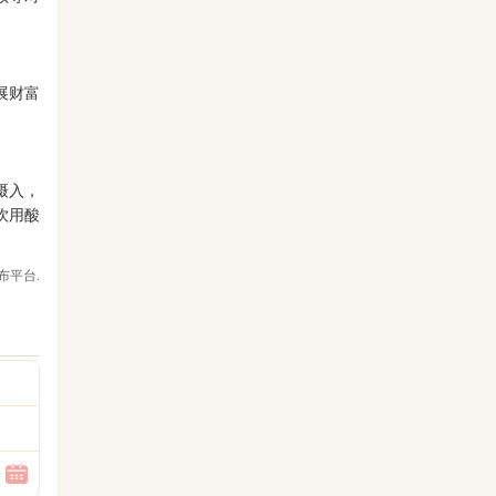
展财富
摄入，
饮用酸
布平台.