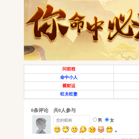
问前程
命中小人
横财运
旺夫旺妻