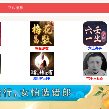
六壬测事
梅花易数
精品轮回书
韦千里批命