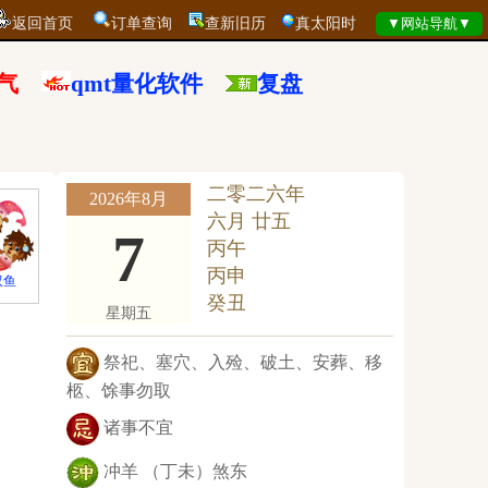
返回首页
订单查询
查新旧历
真太阳时
气
qmt量化软件
复盘
二零二六年
2026年8月
六月 廿五
7
丙午
丙申
双鱼
癸丑
星期五
祭祀、塞穴、入殓、破土、安葬、移
柩、馀事勿取
诸事不宜
冲羊 （丁未）煞东