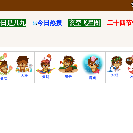
今日是几九
今日热搜
玄空飞星图
二十四节
水瓶
天秤
射手
天蝎
魔羯
处女