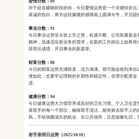
爱情分数：89
对于处在暧昧阶段的你，今日爱情运势是一个关键转折点
真诚的告白，将为这段朦胧的感情画上圆满句号，开启甜
事业分数：91
今日事业运势呈火箭上升之势，机遇不断。公司拓展新业
精神，迅速适应新业务的需求，在新的工作岗位上如鱼得
得突出成绩，开启事业的新篇章。
财富分数：88
今日的财富运势充满惊喜，活力满满。很可能会收到来自
便如此，也要牢记理财的长期性和稳定性，合理分配资金
进。
健康分数：94
今日健康运势大力倡导养成良好的卫生习惯。个人卫生是
搓双手的每一个部位，确保双手清洁，能有效去除手上的
风，不给病菌滋生的机会。在公共场所，注意咳嗽礼仪，
射手座明日运势（2025/10/18）