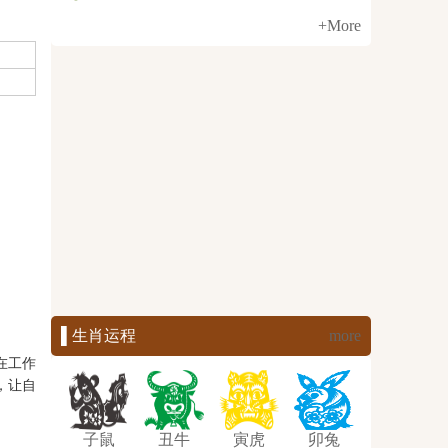
+More
▌生肖运程
more
在工作
，让自
子鼠
丑牛
寅虎
卯兔