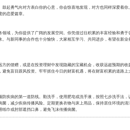
。鼓起勇气向对方表白你的心意，你会惊喜地发现，对方也同样深爱着你
蜜的恋爱篇章。
务领域，为你提供了广阔的发展空间。你凭借过往积累的丰富经验和勇于
水。与新同事的合作也十分愉快，大家相互学习、共同进步，有望在新业
远方的馈赠，或是在投资理财中发现隐藏的宝藏机会，收获远超预期的收
，避免盲目跟风投资。牢牢抓住今日的财富机遇，将在财富积累的道路上
预防疾病的第一道防线。勤洗手，使用肥皂或洗手液，按照七步洗手法，
病菌，减少疾病传播风险。定期更换衣物与床上用品，保持居住环境的清
用纸巾或肘部遮挡口鼻，避免飞沫传播病菌。