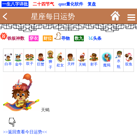
一生八字详批
二十四节气
qmt量化软件
复盘
星座每日运势
铁板神数
穿衣
财位
寻物
数九
头条
水
狮
双子
白羊
天秤
射手
巨蟹
双鱼
金牛
天蝎
魔羯
处女
瓶
子
天蝎
>>返回查看今日运势<<