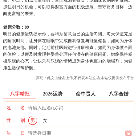
益。不过，仍需谨慎理财，合理规划和投资，以确保长期财务健康。
抓住明日的机会，可以取得财富方面的积极进展。坚守财务目标，迈
向更富裕的未来。
健康分数：89
明日的健康运势提示你，要特别留意自己的生活习惯。每天保证充足
的睡眠时间，让身体在睡眠中完成自我修复与能量储备，如同为身体
的电池充电。同时，定期前往医院进行健康检查，如同为身体做全面
的体检，以便及时发现并妥善处理任何潜在的健康问题。始终保持积
极乐观的心态，让快乐与乐观的情绪成为身体免疫力的增强剂，为健
康生活保驾护航。
声明：此文由
缘友
上传,不代表本站立场,本站仅提供发布平台.
八字精批
2026运势
命中贵人
八字合婚
姓 名
性 别
男
女
生 日