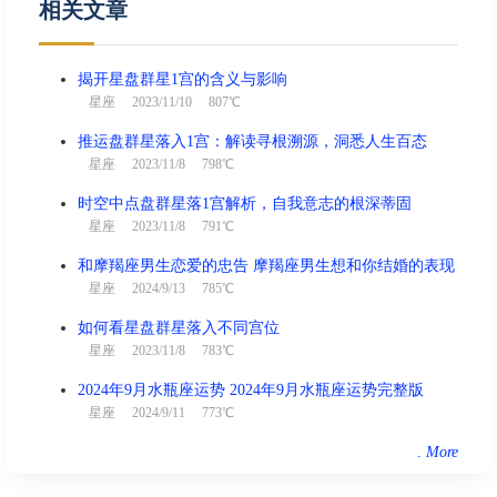
相关文章
揭开星盘群星1宫的含义与影响
星座
2023/11/10 807℃
推运盘群星落入1宫：解读寻根溯源，洞悉人生百态
星座
2023/11/8 798℃
时空中点盘群星落1宫解析，自我意志的根深蒂固
星座
2023/11/8 791℃
和摩羯座男生恋爱的忠告 摩羯座男生想和你结婚的表现
星座
2024/9/13 785℃
如何看星盘群星落入不同宫位
星座
2023/11/8 783℃
2024年9月水瓶座运势 2024年9月水瓶座运势完整版
星座
2024/9/11 773℃
.
More