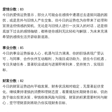
爱情分数：83
今日的爱情运势显示，部分人可能会在感情中遭遇过去遗留问题的困
扰，或是意外与旧情人产生交集。但今日的运势也为你带来了处理和
宣泄这些情感的契机。无论是与旧情人进行一次深入的对话，还是彻
底放下过去的感情枷锁，都将使你感到无比轻松与解脱，为未来充满
希望的感情生活开辟崭新道路。
事业分数：85
今日的事业运势振奋人心，机遇与活力满满。你的职场表现广受认
可，与同事、合作伙伴互动顺利，为项目成功助力。抓住今日机遇，
专注关键任务，显著职业成就与进展即将到来，坚持努力，实现目
标。
财富分数：82
今日的财富运势趋向平稳发展。财务状况相对稳定，无显著起伏变
化。继续秉持谨慎的消费和理财态度，着重规划长期财务目标。切勿
急于做出投资决策，审慎权衡风险与回报。财富的积累需要时间与耐
心，坚守理财原则将助力你实现财务目标。