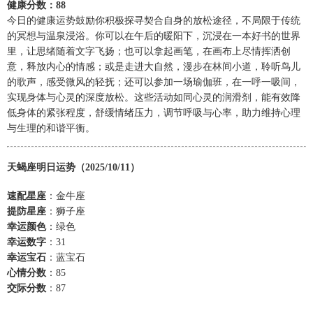
健康分数：88
今日的健康运势鼓励你积极探寻契合自身的放松途径，不局限于传统
的冥想与温泉浸浴。你可以在午后的暖阳下，沉浸在一本好书的世界
里，让思绪随着文字飞扬；也可以拿起画笔，在画布上尽情挥洒创
意，释放内心的情感；或是走进大自然，漫步在林间小道，聆听鸟儿
的歌声，感受微风的轻抚；还可以参加一场瑜伽班，在一呼一吸间，
实现身体与心灵的深度放松。这些活动如同心灵的润滑剂，能有效降
低身体的紧张程度，舒缓情绪压力，调节呼吸与心率，助力维持心理
与生理的和谐平衡。
天蝎座明日运势（2025/10/11）
速配星座
：金牛座
提防星座
：狮子座
幸运颜色
：绿色
幸运数字
：31
幸运宝石
：蓝宝石
心情分数
：85
交际分数
：87