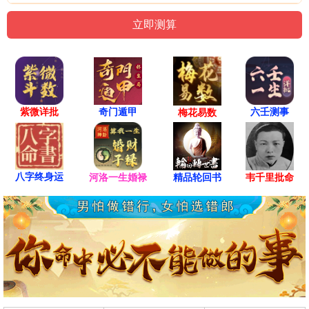
紫微详批
六壬测事
奇门遁甲
梅花易数
八字终身运
河洛一生婚禄
精品轮回书
韦千里批命