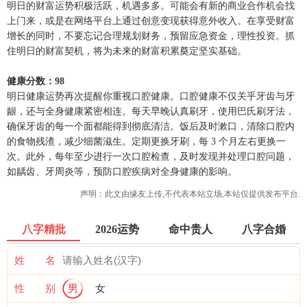
明日的财富运势积极活跃，机遇多多。可能会有新的商业合作机会找
上门来，或是在网络平台上通过创意变现获得意外收入。在享受财富
增长的同时，不要忘记合理规划财务，预留应急资金，理性投资。抓
住明日的财富契机，将为未来的财富积累奠定坚实基础。
健康分数：98
明日健康运势再次提醒你重视口腔健康。口腔健康不仅关乎牙齿与牙
龈，还与全身健康紧密相连。每天早晚认真刷牙，使用巴氏刷牙法，
确保牙齿的每一个面都能得到彻底清洁。饭后及时漱口，清除口腔内
的食物残渣，减少细菌滋生。定期更换牙刷，每 3 个月左右更换一
次。此外，每年至少进行一次口腔检查，及时发现并处理口腔问题，
如龋齿、牙周炎等，预防口腔疾病对全身健康的影响。
声明：此文由
缘友
上传,不代表本站立场,本站仅提供发布平台.
八字精批
2026运势
命中贵人
八字合婚
姓 名
性 别
男
女