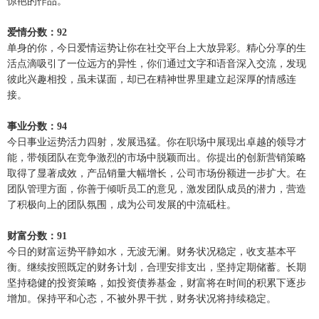
惊艳的作品。
爱情分数：92
单身的你，今日爱情运势让你在社交平台上大放异彩。精心分享的生
活点滴吸引了一位远方的异性，你们通过文字和语音深入交流，发现
彼此兴趣相投，虽未谋面，却已在精神世界里建立起深厚的情感连
接。
事业分数：94
今日事业运势活力四射，发展迅猛。你在职场中展现出卓越的领导才
能，带领团队在竞争激烈的市场中脱颖而出。你提出的创新营销策略
取得了显著成效，产品销量大幅增长，公司市场份额进一步扩大。在
团队管理方面，你善于倾听员工的意见，激发团队成员的潜力，营造
了积极向上的团队氛围，成为公司发展的中流砥柱。
财富分数：91
今日的财富运势平静如水，无波无澜。财务状况稳定，收支基本平
衡。继续按照既定的财务计划，合理安排支出，坚持定期储蓄。长期
坚持稳健的投资策略，如投资债券基金，财富将在时间的积累下逐步
增加。保持平和心态，不被外界干扰，财务状况将持续稳定。