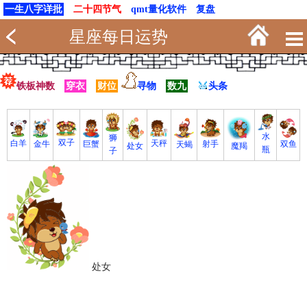
一生八字详批
二十四节气
qmt量化软件
复盘
星座每日运势
铁板神数
穿衣
财位
寻物
数九
头条
水
狮
双子
白羊
天秤
射手
巨蟹
双鱼
金牛
天蝎
魔羯
处女
瓶
子
处女