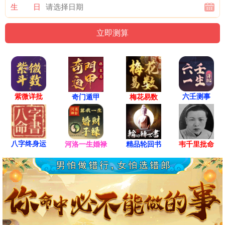
生 日
紫微详批
六壬测事
奇门遁甲
梅花易数
八字终身运
河洛一生婚禄
精品轮回书
韦千里批命