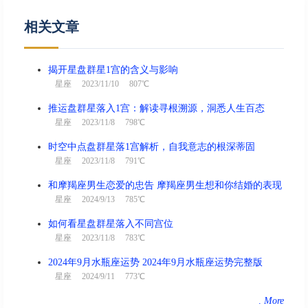
相关文章
揭开星盘群星1宫的含义与影响
星座
2023/11/10 807℃
推运盘群星落入1宫：解读寻根溯源，洞悉人生百态
星座
2023/11/8 798℃
时空中点盘群星落1宫解析，自我意志的根深蒂固
星座
2023/11/8 791℃
和摩羯座男生恋爱的忠告 摩羯座男生想和你结婚的表现
星座
2024/9/13 785℃
如何看星盘群星落入不同宫位
星座
2023/11/8 783℃
2024年9月水瓶座运势 2024年9月水瓶座运势完整版
星座
2024/9/11 773℃
.
More