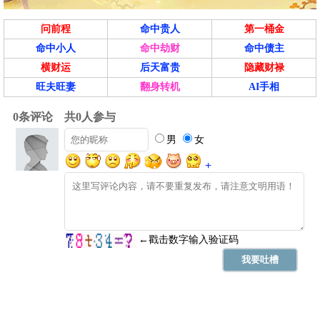
问前程
命中贵人
第一桶金
命中小人
命中劫财
命中债主
横财运
后天富贵
隐藏财禄
旺夫旺妻
翻身转机
AI手相