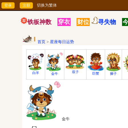
切换为繁体
铁板神数
穿衣
财位
寻失物
首页
>
星座每日运势
双子
白羊
巨蟹
狮子
金牛
金牛