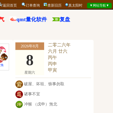
返回首页
订单查询
查新旧历
真太阳时
气
qmt量化软件
复盘
二零二六年
2026年8月
六月 廿六
8
丙午
丙申
双鱼
甲寅
星期六
破屋、坏垣、馀事勿取
诸事不宜
冲猴 （戊申）煞北