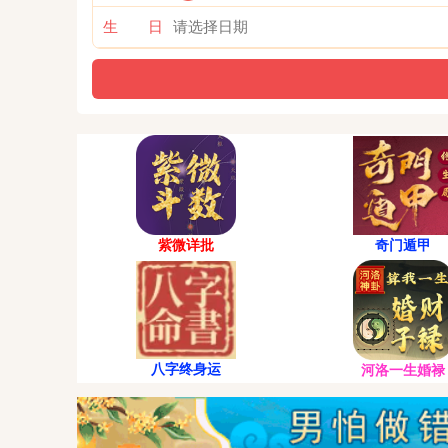
生 日
紫微详批
奇门遁甲
八字终身运
河洛一生婚禄