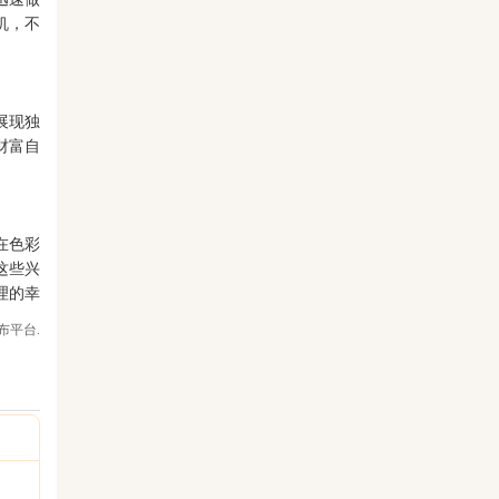
机，不
展现独
财富自
在色彩
这些兴
理的幸
布平台.