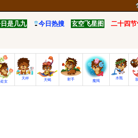
今日是几九
今日热搜
玄空飞星图
二十四节
水瓶
天秤
射手
天蝎
魔羯
处女