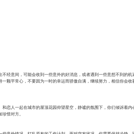
在不经意间，可能会收到一些意外的好消息，或者遇到一些意想不到的机
持一颗平常心，不要因为一时的幸运而骄傲自满，继续努力，相信你会收
。和恋人一起在城市的屋顶花园仰望星空，静谧的氛围下，你们倾诉着内
加珍惜对方。
一些意外情况，打乱原有的工作计划。面对突发状况，你需要保持冷静，