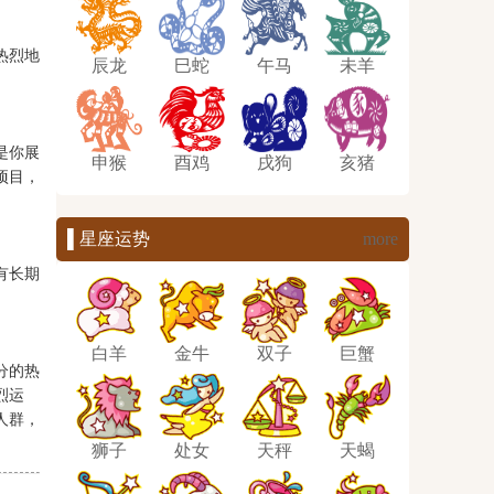
热烈地
辰龙
巳蛇
午马
未羊
是你展
申猴
酉鸡
戌狗
亥猪
项目，
▌星座运势
more
有长期
白羊
金牛
双子
巨蟹
分的热
烈运
人群，
狮子
处女
天秤
天蝎