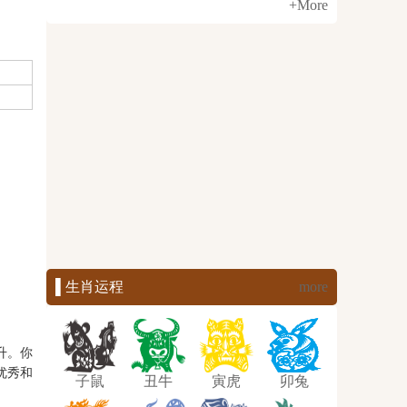
+More
▌生肖运程
more
升。你
优秀和
子鼠
丑牛
寅虎
卯兔