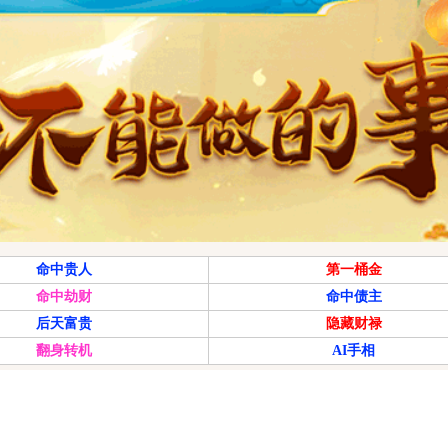
命中贵人
第一桶金
命中劫财
命中债主
后天富贵
隐藏财禄
翻身转机
AI手相