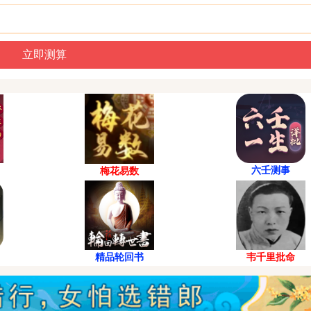
六壬测事
梅花易数
精品轮回书
韦千里批命