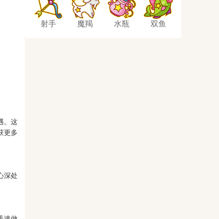
射手
魔羯
水瓶
双鱼
遇。这
获更多
心深处
迅速做