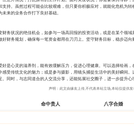
和支持。虽然过程可能会比较艰难，但只要你积极应对，就能化危机为转
为未来的业务合作打下良好基础。
变财务状况的绝佳机会，如参与一场高回报的投资活动，或是在某个领域
做好财务规划，确保每一笔资金都用在刀刃上。坚守财务目标，稳步迈向
爱好是心灵的滋养剂，能有效缓解压力，促进心理健康。可以选择绘画，
中感受传统文化的魅力；或是参与摄影，用镜头捕捉生活中的美好瞬间。
足。同时，与志同道合的人交流分享，还能拓展社交圈子，进一步提升心
声明：此文由
缘友
上传,不代表本站立场,本站仅提供发
命中贵人
八字合婚