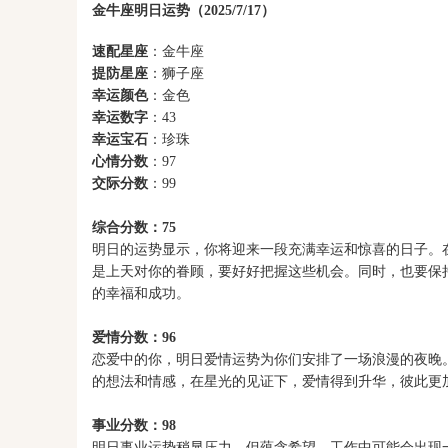
金牛座明日运势（2025/7/17）
速配星座
：金牛座
提防星座
：狮子座
幸运颜色
：金色
幸运数字
：43
幸运宝石
：珍珠
心情分数
：97
交际分数
：99
综合分数：75
明日的运势显示，你将迎来一段充满幸运和惊喜的日子。
是上天对你的眷顾，要好好把握这些机会。同时，也要保
的幸福和成功。
爱情分数：96
恋爱中的你，明日爱情运势为你们安排了一场浪漫的夜晚
的想法和情感，在星光的见证下，爱情得到升华，彼此更
事业分数：98
明日事业运势稍显压力，但蕴含希望。工作中可能会出现