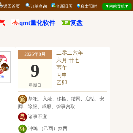
返回首页
订单查询
查新旧历
真太阳时
气
qmt量化软件
复盘
二零二六年
2026年8月
六月 廿七
9
丙午
丙申
双鱼
乙卯
星期日
祭祀、入殓、移柩、结网、启钻、安
葬、除服、成服、馀事勿取
诸事不宜
冲鸡 （己酉）煞西