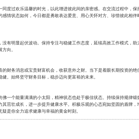
一同度过欢乐温馨的时光，以此增进彼此间的亲密感。在交流过程中，保
的感情状态如何，今日都是勇敢表达爱意、用心关怀对方、珍惜彼此相伴
，没有明显起伏波动。保持专注与稳健工作态度，延续高效工作模式，助
展方向。
喜的财务消息或宝贵财富机会，收获意外之财。当下是着眼长期投资的绝
稳健。始终坚守财务目标，稳步迈向更富裕的未来。
仿佛一个能量满满的小太阳，精神状态也处于极佳状态。持续保持规律锻
力其茁壮成长，进一步提升健康水平。积极乐观的心态宛如坚固的盾牌，
无疑是你全力追求健康与幸福的黄金时刻。