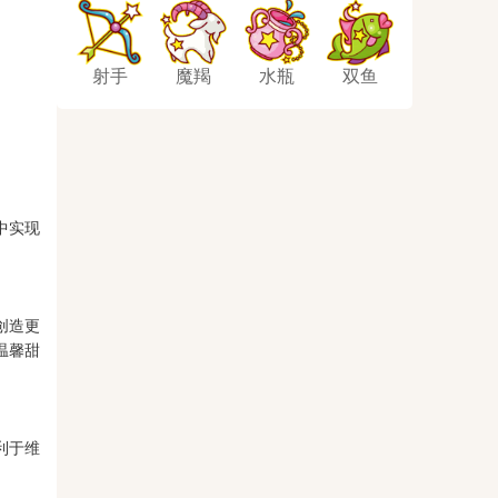
射手
魔羯
水瓶
双鱼
中实现
创造更
温馨甜
利于维