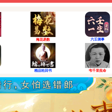
六壬测事
梅花易数
精品轮回书
韦千里批命