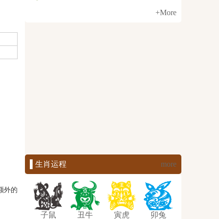
+More
▌生肖运程
more
额外的
子鼠
丑牛
寅虎
卯兔