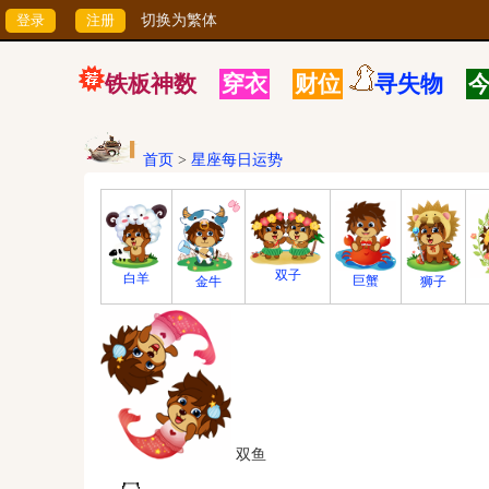
切换为繁体
铁板神数
穿衣
财位
寻失物
首页
>
星座每日运势
双子
白羊
巨蟹
狮子
金牛
双鱼