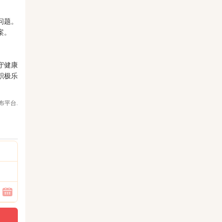
问题。
案。
守健康
积极乐
布平台.