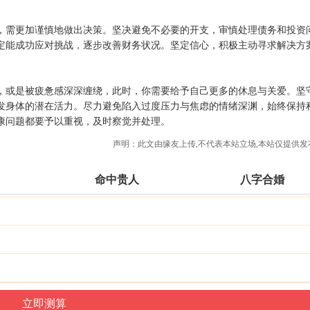
，需更加谨慎地做出决策。坚决避免不必要的开支，审慎处理债务和投资
定能成功应对挑战，逐步改善财务状况。坚定信心，积极主动寻求解决方
，或是被疲惫感深深缠绕，此时，你需要给予自己更多的休息与关爱。坚
发身体的潜在活力。尽力避免陷入过度压力与焦虑的情绪深渊，始终保持
康问题都要予以重视，及时察觉并处理。
声明：此文由
缘友
上传,不代表本站立场,本站仅提供发
命中贵人
八字合婚