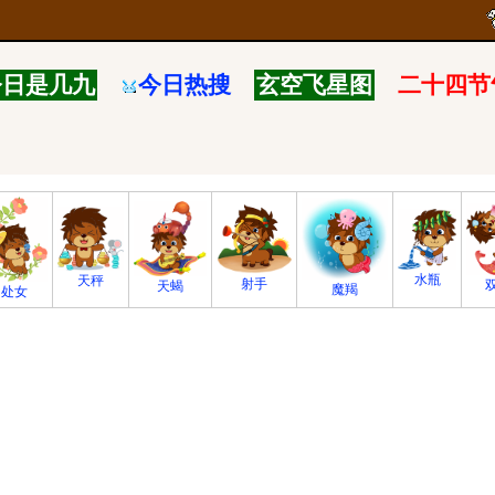
今日是几九
今日热搜
玄空飞星图
二十四节
水瓶
天秤
射手
天蝎
魔羯
处女