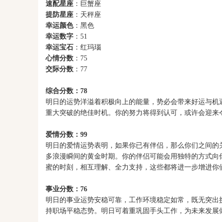
速配星座
：巨蟹座
提防星座
：天秤座
幸运颜色
：黑色
幸运数字
：51
幸运宝石
：红玛瑙
心情分数
：75
交际分数
：77
综合分数：78
明日的运势洋溢着积极向上的能量，势必会带来好运与机
重大突破的绝佳时机。你的努力将得到认可，或许会迎来
爱情分数：99
明日的爱情运势表明，如果你已有伴侣，那么你们之间的
多浪漫瞬间的黄金时期。你的伴侣可能会用独特的方式向
蜜的时刻，相互理解、全力支持，这些都将进一步增进你
事业分数：76
明日的事业运势安稳可靠，工作环境稳定如常，既无突出
持职场平稳态势。明日可着重巩固手头工作，为未来发展