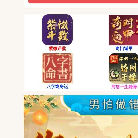
紫微详批
奇门遁甲
八字终身运
河洛一生婚禄