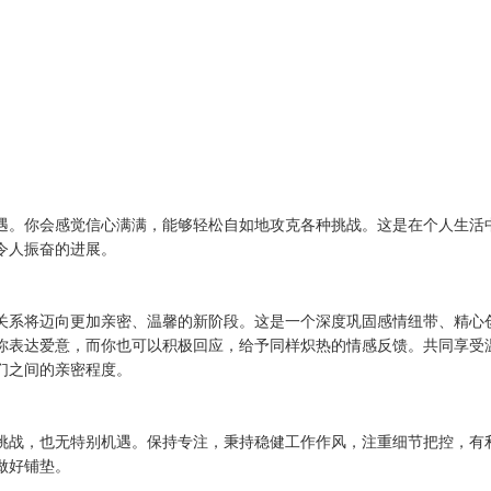
遇。你会感觉信心满满，能够轻松自如地攻克各种挑战。这是在个人生活
令人振奋的进展。
关系将迈向更加亲密、温馨的新阶段。这是一个深度巩固感情纽带、精心
你表达爱意，而你也可以积极回应，给予同样炽热的情感反馈。共同享受
们之间的亲密程度。
挑战，也无特别机遇。保持专注，秉持稳健工作作风，注重细节把控，有
做好铺垫。