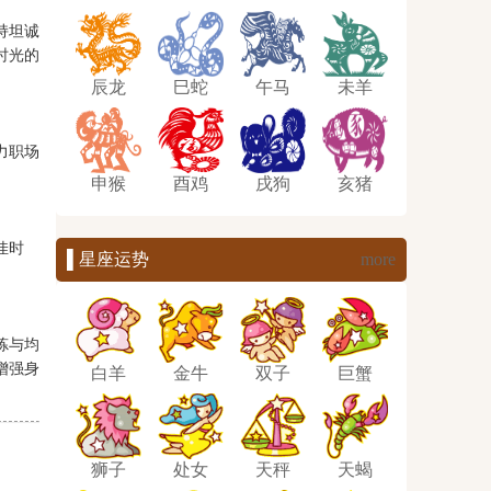
持坦诚
时光的
辰龙
巳蛇
午马
未羊
力职场
申猴
酉鸡
戌狗
亥猪
佳时
▌星座运势
more
炼与均
增强身
白羊
金牛
双子
巨蟹
狮子
处女
天秤
天蝎