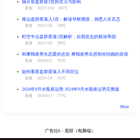
揭开星盘群星1宫的含义与影响
星座
2023/11/10 807℃
推运盘群星落入1宫：解读寻根溯源，洞悉人生百态
星座
2023/11/8 798℃
时空中点盘群星落1宫解析，自我意志的根深蒂固
星座
2023/11/8 789℃
和摩羯座男生恋爱的忠告 摩羯座男生想和你结婚的表现
星座
2024/9/13 785℃
如何看星盘群星落入不同宫位
星座
2023/11/8 783℃
2024年9月水瓶座运势 2024年9月水瓶座运势完整版
星座
2024/9/11 773℃
.
More
广告位6：底部（电脑端）