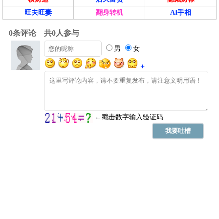
旺夫旺妻
翻身转机
AI手相