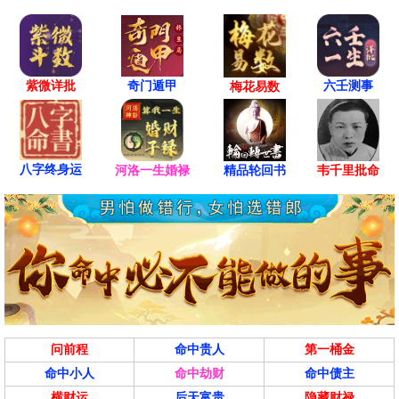
紫微详批
六壬测事
奇门遁甲
梅花易数
八字终身运
河洛一生婚禄
精品轮回书
韦千里批命
问前程
命中贵人
第一桶金
命中小人
命中劫财
命中债主
横财运
后天富贵
隐藏财禄