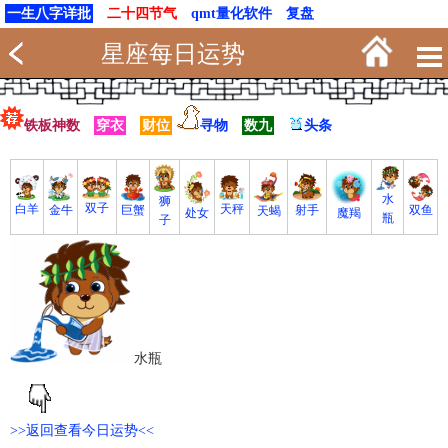
一生八字详批
二十四节气
qmt量化软件
复盘
星座每日运势
铁板神数
穿衣
财位
寻物
数九
头条
水
狮
双子
白羊
天秤
射手
巨蟹
双鱼
金牛
天蝎
魔羯
处女
瓶
子
水瓶
>>返回查看今日运势<<