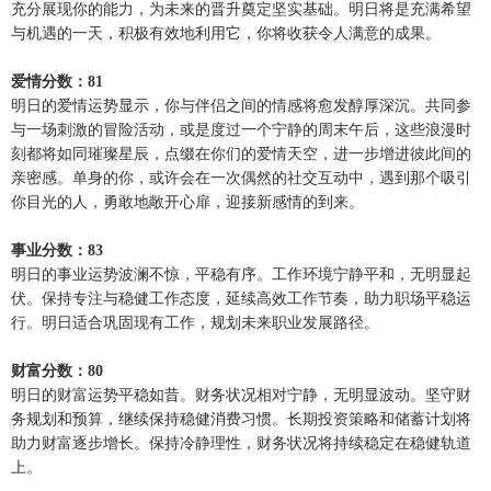
充分展现你的能力，为未来的晋升奠定坚实基础。明日将是充满希望
与机遇的一天，积极有效地利用它，你将收获令人满意的成果。
爱情分数：81
明日的爱情运势显示，你与伴侣之间的情感将愈发醇厚深沉。共同参
与一场刺激的冒险活动，或是度过一个宁静的周末午后，这些浪漫时
刻都将如同璀璨星辰，点缀在你们的爱情天空，进一步增进彼此间的
亲密感。单身的你，或许会在一次偶然的社交互动中，遇到那个吸引
你目光的人，勇敢地敞开心扉，迎接新感情的到来。
事业分数：83
明日的事业运势波澜不惊，平稳有序。工作环境宁静平和，无明显起
伏。保持专注与稳健工作态度，延续高效工作节奏，助力职场平稳运
行。明日适合巩固现有工作，规划未来职业发展路径。
财富分数：80
明日的财富运势平稳如昔。财务状况相对宁静，无明显波动。坚守财
务规划和预算，继续保持稳健消费习惯。长期投资策略和储蓄计划将
助力财富逐步增长。保持冷静理性，财务状况将持续稳定在稳健轨道
上。