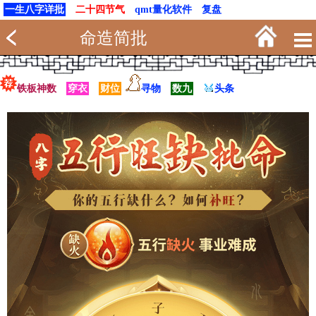
一生八字详批
二十四节气
qmt量化软件
复盘
命造简批
铁板神数
穿衣
财位
寻物
数九
头条