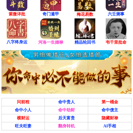
紫微详批
六壬测事
奇门遁甲
梅花易数
八字终身运
河洛一生婚禄
精品轮回书
韦千里批命
问前程
命中贵人
第一桶金
命中小人
命中劫财
命中债主
横财运
后天富贵
隐藏财禄
旺夫旺妻
翻身转机
AI手相