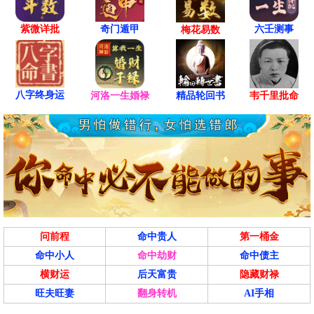
紫微详批
六壬测事
奇门遁甲
梅花易数
八字终身运
河洛一生婚禄
精品轮回书
韦千里批命
问前程
命中贵人
第一桶金
命中小人
命中劫财
命中债主
横财运
后天富贵
隐藏财禄
旺夫旺妻
翻身转机
AI手相