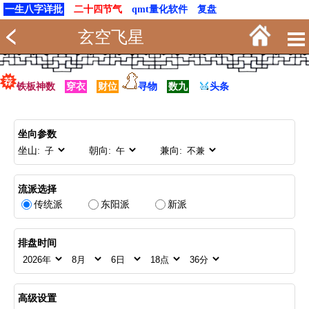
一生八字详批
二十四节气
qmt量化软件
复盘
玄空飞星
铁板神数
穿衣
财位
寻物
数九
头条
坐向参数
坐山:
朝向:
兼向:
流派选择
传统派
东阳派
新派
排盘时间
高级设置