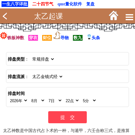
一生八字详批
二十四节气
qmt量化软件
复盘
太乙起课
铁板神数
穿衣
财位
寻物
数九
头条
排盘类型
：
排盘流派
：
排盘时间
太乙神数是中国古代占卜术的一种，与遁甲，六壬合称三式，是推算