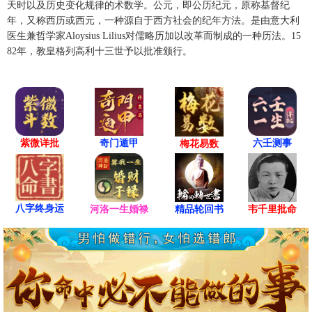
天时以及历史变化规律的术数学。公元，即公历纪元，原称基督纪
年，又称西历或西元，一种源自于西方社会的纪年方法。是由意大利
医生兼哲学家Aloysius Lilius对儒略历加以改革而制成的一种历法。15
82年，教皇格列高利十三世予以批准颁行。
紫微详批
六壬测事
奇门遁甲
梅花易数
八字终身运
河洛一生婚禄
精品轮回书
韦千里批命