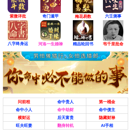
紫微详批
六壬测事
奇门遁甲
梅花易数
八字终身运
河洛一生婚禄
精品轮回书
韦千里批命
问前程
命中贵人
第一桶金
命中小人
命中劫财
命中债主
横财运
后天富贵
隐藏财禄
旺夫旺妻
翻身转机
AI手相