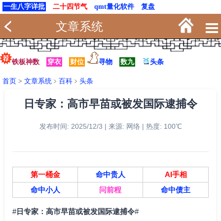
一生八字详批
二十四节气
qmt量化软件
复盘
文章系统
铁板神数
穿衣
财位
寻物
数九
头条
首页
>
文章系统
﹥
百科
﹥
头条
日专家：高市早苗或被发国际逮捕令
发布时间: 2025/12/3 | 来源: 网络 | 热度: 100℃
第一桶金
命中贵人
AI手相
命中小人
问前程
命中债主
#
日专家：高市早苗或被发国际逮捕令
#