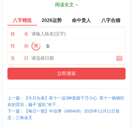
关键价位：
阅读全文
阻力位： 首要阻力位在 12.50元 附近（前期小高点和60日均
八字精批
2026运势
命中贵人
八字合婚
线重合区域）。若能带量有效突破此位置，则有望进一步上
攻 13.20元 的更强阻力位。
姓 名
性 别
男
女
支撑位： 近期重要支撑位在 11.80元 附近（近期震荡平台下
轨和前期低点）。若跌破，则可能下探 11.20元 的年內低点
生 日
支撑。
动能指标：
成交量： 近期成交量呈现温和放大态势，特别是在股价反弹
时，显示有资金开始关注。但整体量能仍不足以推动强势上
上一篇：【今日头条】双十一这3种套路千万小心 双十一购物狂
欢的背后，骗子“趁乱”布下...
涨，后续需观察放量的持续性。
下一篇：【每日一股】中信博（688408）2025年11月11日形
态：三角金叉
MACD指标： DIF与DEA在零轴下方形成金叉，且绿柱翻
红，显示短期做多动能正在积聚，属于偏多信号。