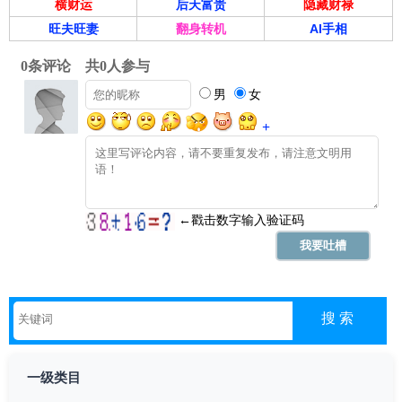
横财运
后天富贵
隐藏财禄
战略地位独一无二： 公司是上海自贸区临港新片区核心开发
旺夫旺妻
翻身转机
AI手相
商，深度绑定国家最高级别开放战略。随着新片区在集成电
路、人工智能、生物医药等前沿产业政策的持续落地，公司
持有的优质土地和物业资产将长期增值。
业务模式稳健： 主营业务包括园区开发、物业销售与租赁，
现金流相对稳定。围绕园区企业的配套服务（如物流、投
资）正在成为新的增长点。
资产质量优异： 公司在临港区域拥有大量低成本土地储备，
这些资产的重估价值极高，为公司提供了深厚的安全垫和未
来发展空间。
潜在风险与挑战：
宏观经济影响： 经济复苏力度直接影响企业扩张和投资意
愿，进而影响公司园区物业的去化速度和租金水平。
一级类目
业绩增长平稳： 作为区域开发商，业绩释放周期较长，短期