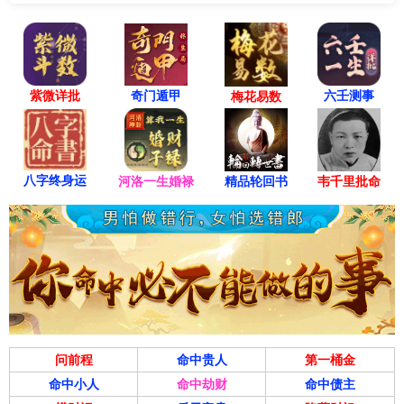
KDJ指标： K、D、J三线位于中位区附近，方向不明朗，需
等待其选择方向。
技术面小结： 短期技术指标出现积极信号，有超跌反弹需
紫微详批
六壬测事
奇门遁甲
梅花易数
求。但当前仍处于关键阻力位下方，趋势性上涨行情尚未确
立。操作上，重点关注股价对 12.50元 阻力位的突破情况，
以及成交量的配合程度。
八字终身运
河洛一生婚禄
精品轮回书
韦千里批命
二、 基本面分析
总体判断： 基本面稳健，作为上海自贸区临港新片区的开发
主体，核心资产价值突出，长期受益于国家战略。但短期业
绩增长受宏观经济及区域开发进度影响，呈现平稳态势。
问前程
命中贵人
第一桶金
核心优势与机遇：
命中小人
命中劫财
命中债主