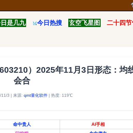
今日是几九
今日热搜
玄空飞星图
二十四节
3210）2025年11月3日形态：均
会合
11/3 | 来源:
qmt量化软件
| 热度: 119℃
命中贵人
AI手相