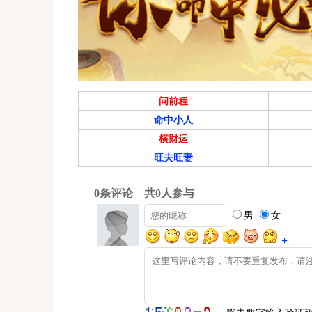
风险因素：[请在此处列举，例如：下游主要客
价格战的风险；宏观经济环境对需求的潜在影响
估值水平：
问前程
当前市盈率（PE）和市净率（PB）处于公司历
命中小人
值水平 [具备一定吸引力/相对合理/偏高]。
横财运
旺夫旺妻
三、综合结论与重点提示
技术面短期偏弱，处于寻底阶段，需密切关注
基本面方面，公司在细分领域有自身特点，但短
决于新业务拓展成效和行业景气度的恢复情况
核心关注点：