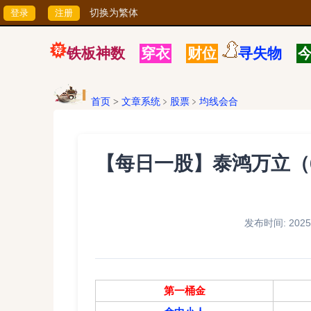
切换为繁体
铁板神数
穿衣
财位
寻失物
首页
>
文章系统
﹥
股票
﹥
均线会合
【每日一股】泰鸿万立（60
发布时间: 2025/
第一桶金