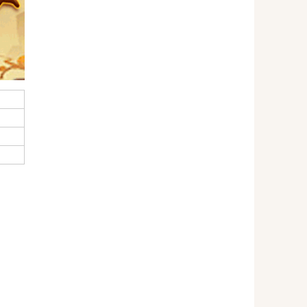
致
估
取