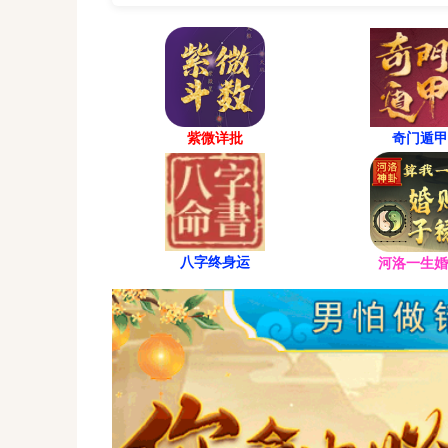
二、基本面分析
核心业务与行业地位：
公司主营业务为 [请在此处简要说明公司核心
紫微详批
奇门遁甲
在细分领域内具有一定的市场份额和技术优势
财务状况（基于最新可用财报，例如2025年三季
盈利能力：[请在此处概括性描述，例如：报告期内公
八字终身运
河洛一生婚
盈利能力受 [原材料成本/市场需求/行业周期] 等
资产负债：资产负债率总体 [保持健康/有所升高
近期动态与未来发展重点：
积极因素：[请在此处列举，例如：公司正积极拓
证阶段，可能成为未来增长点。或近期获得重要