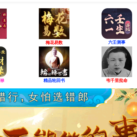
业务，例如：汽车零部件的研发、生产和销售]。
六壬测事
梅花易数
，但行业竞争激烈，公司规模相对同业部分龙头偏小。
报或2025年中报）：
司营收同比呈现 [增长/下滑] X%，净利润同比 [增长/下滑] Y%
禄
精品轮回书
韦千里批命
因素影响，表现 [稳健/承压]。
]，流动比率和速动比率显示短期偿债能力 [无忧/需关注]。
展 [新能源汽车/某新兴领域] 相关业务，或某项新产品已进入客户验
订单/政策受益]。