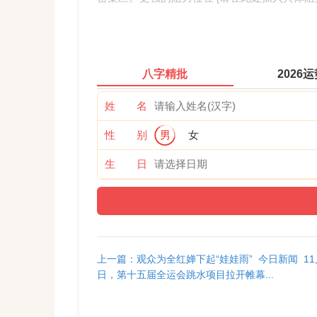
支撑位：近期关键支撑位在 [请在此处插入根据
一支撑位下看 [请在此处插入具体支撑位2，例如
八字精批
2026
成交量与动能：
姓 名
近期下跌过程中成交量未见明显放大，显示恐
性 别
男
女
KDJ、RSI等短期技术指标多数处于超卖区
生 日
综合技术展望：
短期：趋势偏弱，但技术指标超卖，存在超跌
否突破短期均线压制。
上一篇：观众为全红婵下起“娃娃雨” 今日新闻 11
关键看点：股价能否在关键支撑位止跌企稳，
日，第十五届全运会跳水项目拉开帷幕...