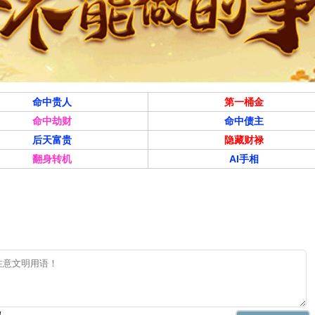
户需求波动风险；原材料价格波动对毛利率的压力；行业竞争加剧导
]。
命中贵人
第一桶金
史估值区间的 [相对低位/中枢/相对高位]。与同行业可比公司相比，
命中劫财
命中债主
后天富贵
隐藏财禄
翻身转机
AI手相
关键支撑位和成交量变化。技术性反弹的可参与性需谨慎评估。
期业绩受行业周期及成本等因素影响有所 [承压/增长]。中长期发展
。