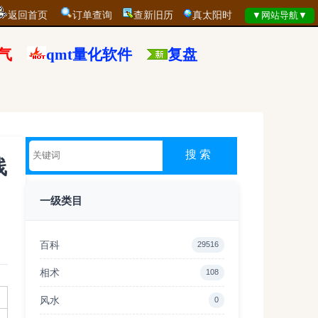
返回首页
订单查询
查新旧历
真太阳时
气
qmt量化软件
复盘
线
一级类目
百科
29516
相术
108
风水
0