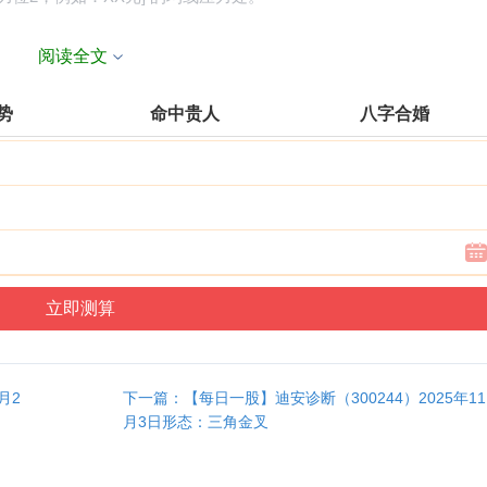
实时数据计算的具体支撑位1，例如：XX元] 的前期低点。若失守，
阅读全文
：XX元]。
运势
命中贵人
八字合婚
慌性抛压有限，但也缺乏增量资金入场。
域，预示可能存在技术性反弹需求，但需成交量配合确认其有效性。
反弹的可能。反弹的持续性和高度需重点关注量能能否有效放大以及
月2
下一篇：【每日一股】迪安诊断（300244）2025年11
并形成明确的底部形态。
月3日形态：三角金叉