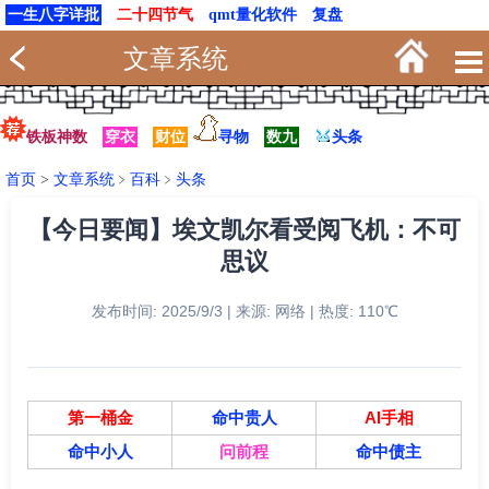
一生八字详批
二十四节气
qmt量化软件
复盘
文章系统
铁板神数
穿衣
财位
寻物
数九
头条
首页
>
文章系统
﹥
百科
﹥
头条
【今日要闻】埃文凯尔看受阅飞机：不可
思议
发布时间: 2025/9/3 | 来源: 网络 | 热度: 110℃
第一桶金
命中贵人
AI手相
命中小人
问前程
命中债主