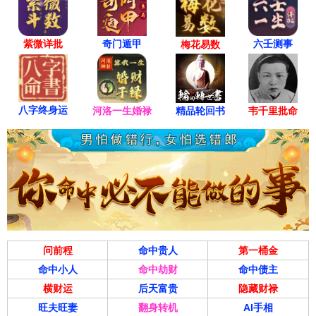
紫微详批
六壬测事
奇门遁甲
梅花易数
八字终身运
河洛一生婚禄
精品轮回书
韦千里批命
问前程
命中贵人
第一桶金
命中小人
命中劫财
命中债主
横财运
后天富贵
隐藏财禄
旺夫旺妻
翻身转机
AI手相