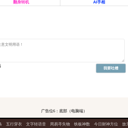
翻身转机
AI手相
广告位6：底部（电脑端）
条
五行穿衣
文字转语音
周易寻失物
铁板神数
今日财神方位
放