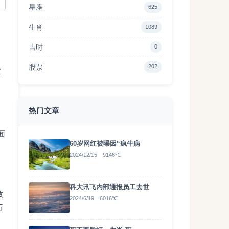
星座
625
生肖
1089
吉时
0
股票
202
盘
热门文章
面
60岁网红被曝因“疯牛病
2024/12/15 9146℃
科大讯飞内部通报员工去世
数
2024/6/19 6016℃
行