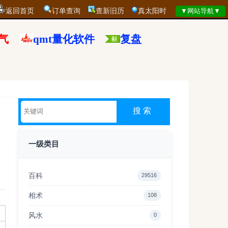
返回首页
订单查询
查新旧历
真太阳时
气
qmt量化软件
复盘
一级类目
百科
29516
相术
108
风水
0