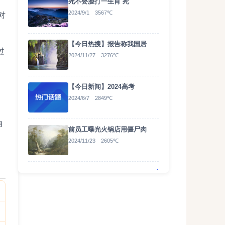
死不要脸打一生肖 死
2024/9/1 3567℃
对
【今日热搜】报告称我国居
过
2024/11/27 3276℃
【今日新闻】2024高考
2024/6/7 2849℃
自
前员工曝光火锅店用僵尸肉
2024/11/23 2605℃
.