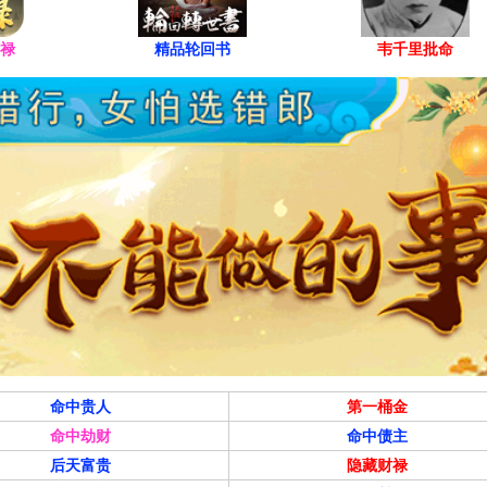
禄
精品轮回书
韦千里批命
命中贵人
第一桶金
命中劫财
命中债主
后天富贵
隐藏财禄