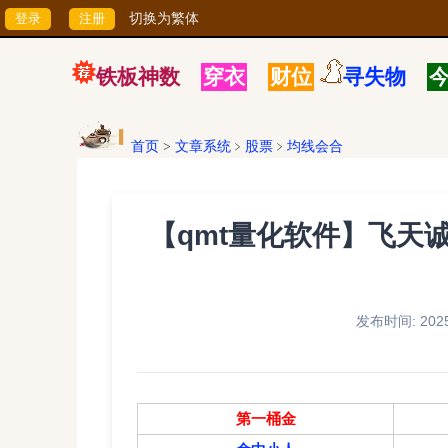
切换为繁体
铁板神数
穿衣
财位
寻失物
首页
>
文章系统
﹥
股票
﹥
均线会合
【qmt量化软件】飞天诚信
发布时间: 2025/
第一桶金