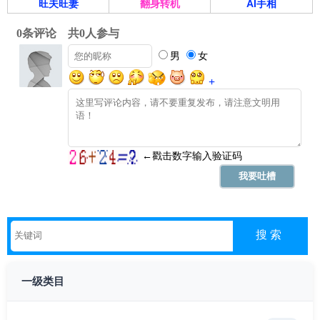
旺夫旺妻
翻身转机
AI手相
一级类目