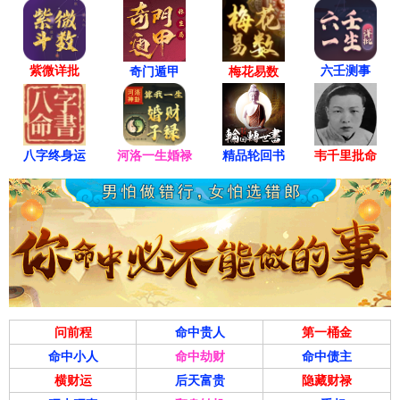
紫微详批
六壬测事
奇门遁甲
梅花易数
八字终身运
河洛一生婚禄
精品轮回书
韦千里批命
问前程
命中贵人
第一桶金
命中小人
命中劫财
命中债主
横财运
后天富贵
隐藏财禄