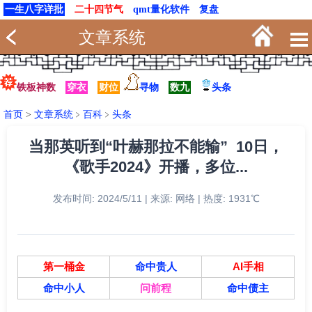
一生八字详批
二十四节气
qmt量化软件
复盘
文章系统
铁板神数
穿衣
财位
寻物
数九
头条
首页
>
文章系统
﹥
百科
﹥
头条
当那英听到“叶赫那拉不能输” 10日，
《歌手2024》开播，多位...
发布时间: 2024/5/11 | 来源: 网络 | 热度: 1931℃
第一桶金
命中贵人
AI手相
命中小人
问前程
命中债主