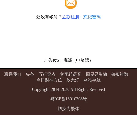
还没有帐号？
立刻注册
忘记密码
广告位6：底部（电脑端）
联系我们
头条
五行穿衣
文字转语音
周易寻失物
铁板神数
今日财神方位
放天灯
网站导航
Copyright
2014
-
2030
All Rights Reserved
粤ICP备13010308号
切换为繁体