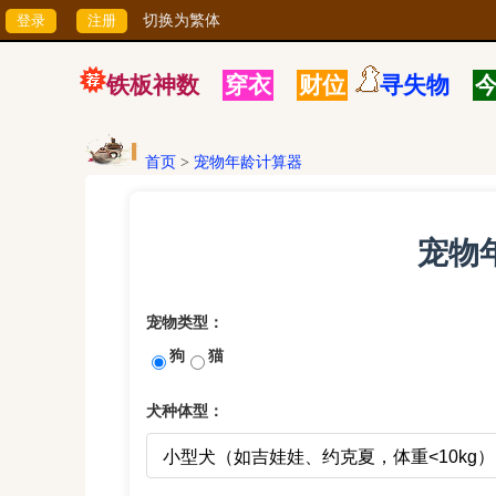
切换为繁体
铁板神数
穿衣
财位
寻失物
首页
>
宠物年龄计算器
宠物
宠物类型：
狗
猫
犬种体型：