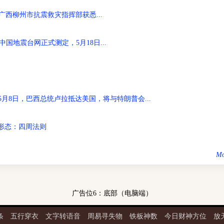
广西柳州市抗震救灾指挥部获悉...
中国地震台网正式测定，5月18日...
月8日，巴西总统卢拉抵达美国，将与特朗普会...
8日形态：四周法则
Mo
广告位6：底部（电脑端）
条
五行穿衣
文字转语音
周易寻失物
铁板神数
今日财神方位
放