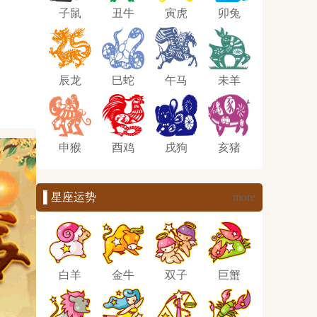
子鼠
丑牛
寅虎
卯兔
辰龙
巳蛇
午马
未羊
申猴
酉鸡
戌狗
亥猪
▌星座运势
more
白羊
金牛
双子
巨蟹