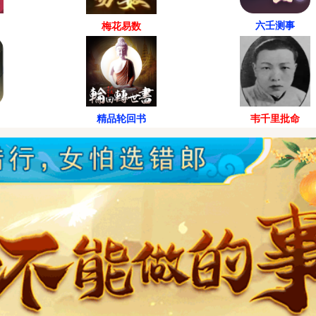
六壬测事
梅花易数
精品轮回书
韦千里批命