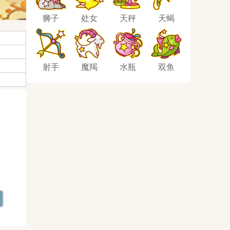
狮子
处女
天秤
天蝎
射手
魔羯
水瓶
双鱼