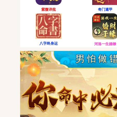
紫微详批
奇门遁甲
八字终身运
河洛一生婚禄