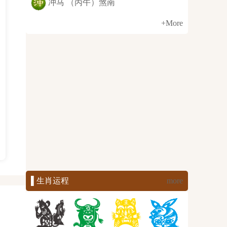
冲马 （丙午）煞南
+More
▌生肖运程
more