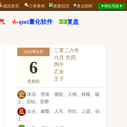
返回首页
订单查询
查新旧历
真太阳时
气
qmt量化软件
复盘
二零二六年
2026年8月
六月 廿四
6
丙午
乙未
壬子
星期四
沐浴、理发、捕捉、入殓、移柩、破
土、启钻、安葬
出火、嫁娶、入宅、作灶、上梁、动
土